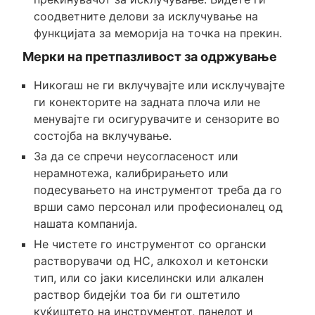
соодветните делови за исклучување на
функцијата за меморија на точка на прекин.
Мерки на претпазливост за одржување
Никогаш не ги вклучувајте или исклучувајте
ги конекторите на задната плоча или не
менувајте ги осигурувачите и сензорите во
состојба на вклучување.
За да се спречи неусогласеност или
нерамнотежа, калибрирањето или
подесувањето на инструментот треба да го
врши само персонал или професионалец од
нашата компанија.
Не чистете го инструментот со органски
растворувачи од HC, алкохол и кетонски
тип, или со јаки киселински или алкален
раствор бидејќи тоа би ги оштетило
куќиштето на инструментот, панелот и