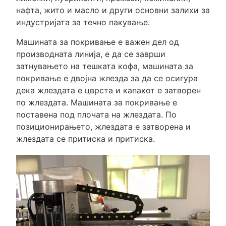
нафта, жито и масло и други основни залихи за
индустријата за течно пакување.
Машината за покривање е важен дел од
производната линија, е да се заврши
затнувањето на тешката кофа, машината за
покривање е двојна жлезда за да се осигура
дека жлездата е цврста и капакот е затворен
по жлездата. Машината за покривање е
поставена под плочата на жлездата. По
позиционирањето, жлездата е затворена и
жлездата се притиска и притиска.