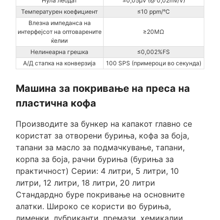
Нула лебдат
≤0,05μV (@ 0,02mV/V)
Температурен коефициент
≤10 ppm/°C
Влезна импеданса на
интерфејсот на оптоварените
≥20MΩ
ќелии
Нелинеарна грешка
≤0,002%FS
А/Д стапка на конверзија
100 SPS (примероци во секунда)
Машина за покривање на преса на
пластична кофа
Производите за бункер на капакот главно се
користат за отворени буриња, кофа за боја,
тапани за масло за подмачкување, тапани,
корпа за боја, рачни буриња (буриња за
практичност) Серии: 4 литри, 5 литри, 10
литри, 12 литри, 18 литри, 20 литри
Стандардно буре покривање на основните
алатки. Широко се користи во буриња,
лименки, лубриканти, премази, хемикалии,