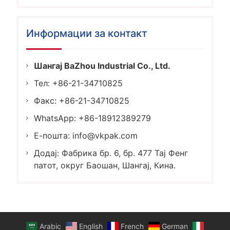
Информации за контакт
Шангај BaZhou Industrial Co., Ltd.
Тел: +86-21-34710825
Факс: +86-21-34710825
WhatsApp: +86-18912389279
Е-пошта:
info@vkpak.com
Додај: Фабрика бр. 6, бр. 477 Тај Фенг
патот, округ Баошан, Шангај, Кина.
Arabic
English
French
German