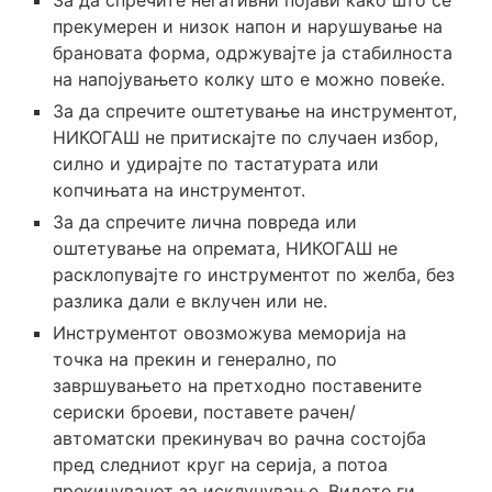
прекумерен и низок напон и нарушување на
брановата форма, одржувајте ја стабилноста
на напојувањето колку што е можно повеќе.
За да спречите оштетување на инструментот,
НИКОГАШ не притискајте по случаен избор,
силно и удирајте по тастатурата или
копчињата на инструментот.
За да спречите лична повреда или
оштетување на опремата, НИКОГАШ не
расклопувајте го инструментот по желба, без
разлика дали е вклучен или не.
Инструментот овозможува меморија на
точка на прекин и генерално, по
завршувањето на претходно поставените
сериски броеви, поставете рачен/
автоматски прекинувач во рачна состојба
пред следниот круг на серија, а потоа
прекинувачот за исклучување. Видете ги