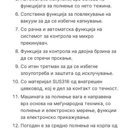
функцијата за полнење со нето тежина.
Сопствена функција за повлекување на
вакуум за да се избегне капнување.
Со рачна и автоматска функција на
системот за контрола на микро
прекинувач.
Функција за контрола на двојна брзина за
да се спречи прскање.
Со итен третман за да се избегне
злоупотреба и заштита од исклучување.
Со материјал SUS316 од внатрешен
цевковод, кој е дел за контакт со течност.
Машината за полнење вага е направена
врз основа на меѓународна техника, со
полнење и електронско мерење, функции
за електронско прикажување.
Погоден е за средно полнење на корпа од