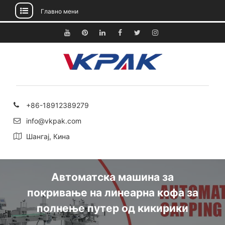
Главно мени
Прескокнете
до
YouTube
Pinterest
Линкедин
Фејсбук
Твитер
Инстаграм
содржината
+86-18912389279
info@vkpak.com
Шангај, Кина
Автоматска машина за
покривање на линеарна кофа за
полнење путер од кикирики