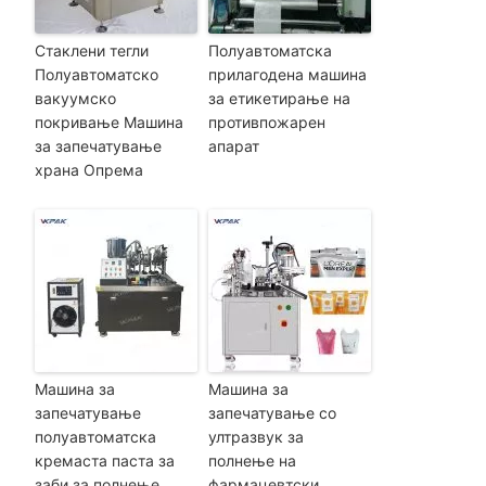
Стаклени тегли
Полуавтоматска
Полуавтоматско
прилагодена машина
вакуумско
за етикетирање на
покривање Машина
противпожарен
за запечатување
апарат
храна Опрема
Машина за
Машина за
запечатување
запечатување со
полуавтоматска
ултразвук за
кремаста паста за
полнење на
заби за полнење
фармацевтски