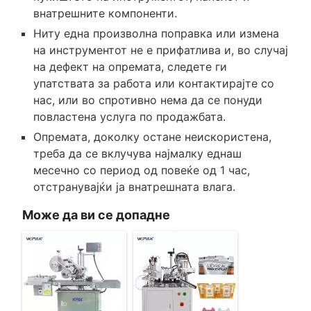
внатрешните компоненти.
Ниту една произволна поправка или измена
на инструментот не е прифатлива и, во случај
на дефект на опремата, следете ги
упатствата за работа или контактирајте со
нас, или во спротивно нема да се понуди
повластена услуга по продажбата.
Опремата, доколку остане неискористена,
треба да се вклучува најмалку еднаш
месечно со период од повеќе од 1 час,
отстранувајќи ја внатрешната влага.
Може да ви се допадне