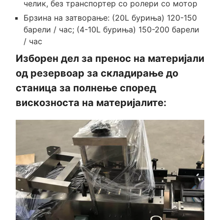
челик, без транспортер со ролери со мотор
Брзина на затворање: (20L буриња) 120-150
барели / час; (4-10L буриња) 150-200 барели
/ час
Изборен дел за пренос на материјали
од резервоар за складирање до
станица за полнење според
вискозноста на материјалите: