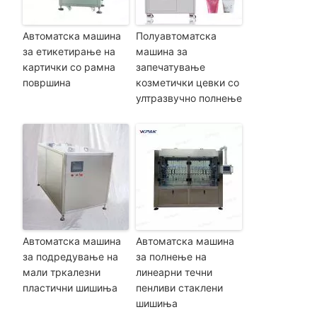
Автоматска машина
Полуавтоматска
за етикетирање на
машина за
картички со рамна
запечатување
површина
козметички цевки со
ултразвучно полнење
Автоматска машина
Автоматска машина
за подредување на
за полнење на
мали тркалезни
линеарни течни
пластични шишиња
пенливи стаклени
шишиња