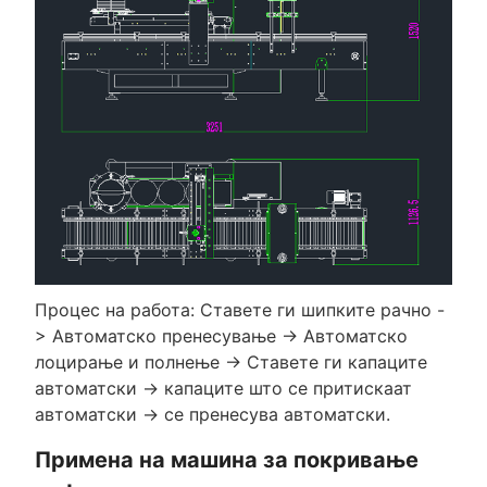
Процес на работа: Ставете ги шипките рачно -
> Автоматско пренесување -> Автоматско
лоцирање и полнење -> Ставете ги капаците
автоматски -> капаците што се притискаат
автоматски -> се пренесува автоматски.
Примена на машина за покривање