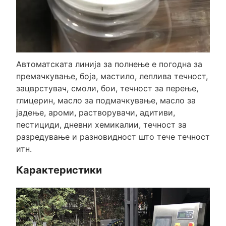
Автоматската линија за полнење е погодна за
премачкување, боја, мастило, леплива течност,
зацврстувач, смоли, бои, течност за перење,
глицерин, масло за подмачкување, масло за
јадење, ароми, растворувачи, адитиви,
пестициди, дневни хемикалии, течност за
разредување и разновидност што тече течност
итн.
Карактеристики