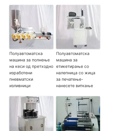
Полуавтоматска
Полуавтоматска
машина за полнење
машина за
на кеси од претходно
етикетирање со
изработени
налепница со жица
пневматски
за печатење-
изливници
нанесете виткање