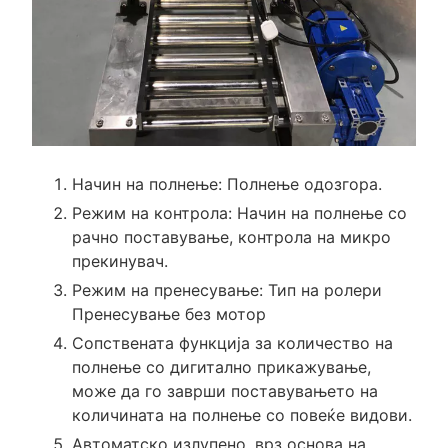
Начин на полнење: Полнење одозгора.
Режим на контрола: Начин на полнење со
рачно поставување, контрола на микро
прекинувач.
Режим на пренесување: Тип на ролери
Пренесување без мотор
Сопствената функција за количество на
полнење со дигитално прикажување,
може да го заврши поставувањето на
количината на полнење со повеќе видови.
Автоматско излупено, врз основа на