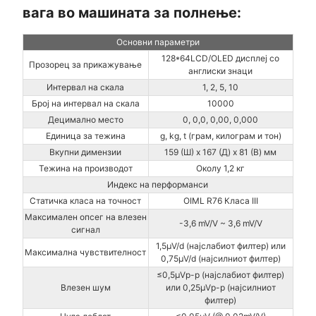
вага во машината за полнење:
Основни параметри
128*64LCD/OLED дисплеј со
Прозорец за прикажување
англиски знаци
Интервал на скала
1, 2, 5, 10
Број на интервал на скала
10000
Децимално место
0, 0,0, 0,00, 0,000
Единица за тежина
g, kg, t (грам, килограм и тон)
Вкупни димензии
159 (Ш) x 167 (Д) x 81 (В) мм
Тежина на производот
Околу 1,2 кг
Индекс на перформанси
Статичка класа на точност
OIML R76 Класа III
Максимален опсег на влезен
-3,6 mV/V ~ 3,6 mV/V
сигнал
1,5μV/d (најслабиот филтер) или
Максимална чувствителност
0,75μV/d (најсилниот филтер)
≤0,5μVp-p (најслабиот филтер)
Влезен шум
или 0,25μVp-p (најсилниот
филтер)