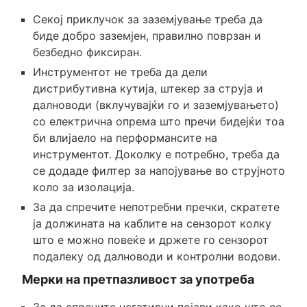
Секој приклучок за заземјување треба да
биде добро заземјен, правилно поврзан и
безбедно фиксиран.
Инструментот не треба да дели
дистрибутивна кутија, штекер за струја и
далноводи (вклучувајќи го и заземјувањето)
со електрична опрема што пречи бидејќи тоа
би влијаело на перформансите на
инструментот. Доколку е потребно, треба да
се додаде филтер за напојување во струјното
коло за изолација.
За да спречите непотребни пречки, скратете
ја должината на каблите на сензорот колку
што е можно повеќе и држете го сензорот
подалеку од далноводи и контролни водови.
Мерки на претпазливост за употреба
За да спречите негативни појави како што се