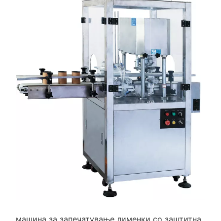
машина за запечатување лименки со заштитна