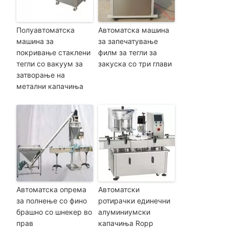
Полуавтоматска
Автоматска машина
машина за
за запечатување
покривање стаклени
филм за тегли за
тегли со вакуум за
закуска со три глави
затворање на
метални капачиња
Автоматска опрема
Автоматски
за полнење со фино
ротирачки единечни
брашно со шнекер во
алуминиумски
прав
капачиња Ropp