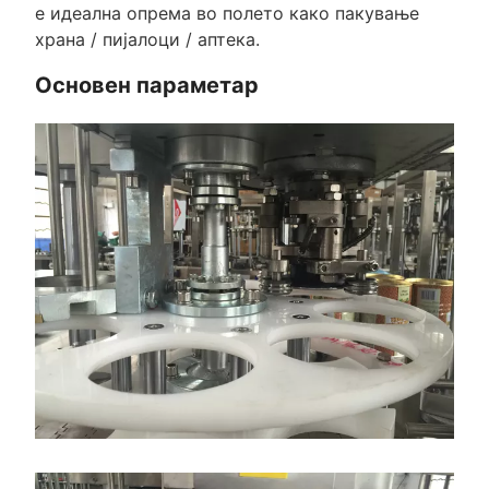
е идеална опрема во полето како пакување
храна / пијалоци / аптека.
Основен параметар