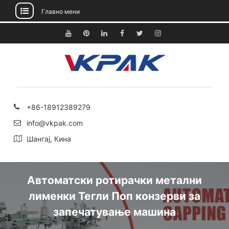
Главно мени
Прескокнете
до
YouTube
Pinterest
Линкедин
Фејсбук
Твитер
Инстаграм
содржината
+86-18912389279
info@vkpak.com
Шангај, Кина
Автоматски ротирачки метални
лименки Тегли Поп конзерви за
запечатување машина