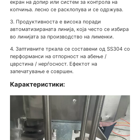
екран на допир или систем за контрола на
копчиња. лесно се расклопува и се одржува.
3. Продуктивноста е висока поради
автоматизираната линија, која често се избира
во линијата за производство на лименки.
4. Заптивните тркала се составени од SS304 со
перформанси на отпорност на абење /
цврстина / нерѓосност. Ефектот на
запечатување е совршен.
Карактеристики: