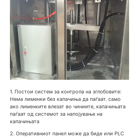
1. Постои систем за контрола на зглобовите:
Нема лименки без капачиња да паѓаат. само
ако лименките влезат во чиниите, капачињата
паѓаат од системот за напојување на
капачињата
2. Оперативниот панел може да биде или PLC