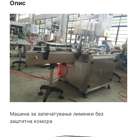
Опис
Машина за запечатување лименки без
заштитна комора