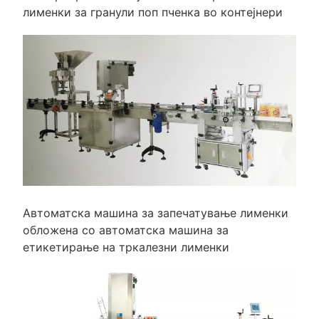
лименки за гранули поп пченка во контејнери
Автоматска машина за запечатување лименки
обложена со автоматска машина за
етикетирање на тркалезни лименки