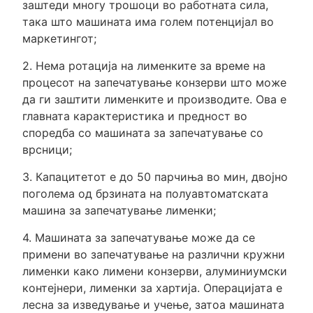
заштеди многу трошоци во работната сила,
така што машината има голем потенцијал во
маркетингот;
2. Нема ротација на лименките за време на
процесот на запечатување конзерви што може
да ги заштити лименките и производите. Ова е
главната карактеристика и предност во
споредба со машината за запечатување со
врсници;
3. Капацитетот е до 50 парчиња во мин, двојно
поголема од брзината на полуавтоматската
машина за запечатување лименки;
4. Машината за запечатување може да се
примени во запечатување на различни кружни
лименки како лимени конзерви, алуминиумски
контејнери, лименки за хартија. Операцијата е
лесна за изведување и учење, затоа машината