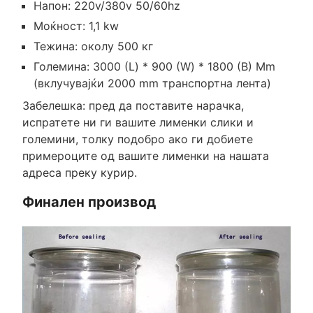
Напон: 220v/380v 50/60hz
Моќност: 1,1 kw
Тежина: околу 500 кг
Големина: 3000 (L) * 900 (W) * 1800 (В) Mm
(вклучувајќи 2000 mm транспортна лента)
Забелешка: пред да поставите нарачка,
испратете ни ги вашите лименки слики и
големини, толку подобро ако ги добиете
примероците од вашите лименки на нашата
адреса преку курир.
Финален производ