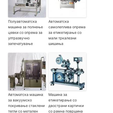
Полуавтоматска
Автоматска
машина за полнење
самолеплива опрема
цевки со опрема за
за етикетирање со
ултразвучно
мали тркалезни
запечатување
шишиња
Автоматска машина
Машина за
за вакуумско
етикетирање со
покривање стаклени
двострани картички
тегли со метален
со рамна површина