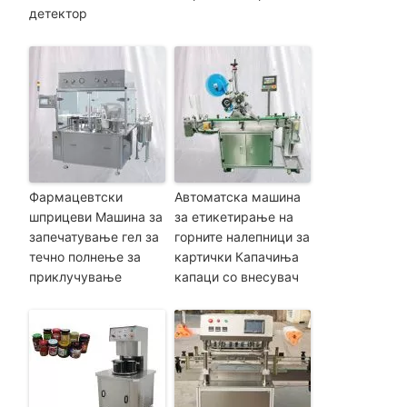
детектор
Фармацевтски
Автоматска машина
шприцеви Машина за
за етикетирање на
запечатување гел за
горните налепници за
течно полнење за
картички Капачиња
приклучување
капаци со внесувач