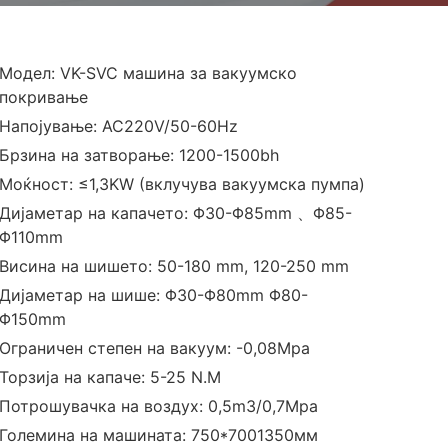
Модел: VK-SVC машина за вакуумско
покривање
Напојување: AC220V/50-60Hz
Брзина на затворање: 1200-1500bh
Моќност: ≤1,3KW (вклучува вакуумска пумпа)
Дијаметар на капачето: Φ30-Φ85mm 、Φ85-
Φ110mm
Висина на шишето: 50-180 mm, 120-250 mm
Дијаметар на шише: Φ30-Φ80mm Φ80-
Φ150mm
Ограничен степен на вакуум: -0,08Mpa
Торзија на капаче: 5-25 N.M
Потрошувачка на воздух: 0,5m3/0,7Mpa
Големина на машината: 750*7001350мм