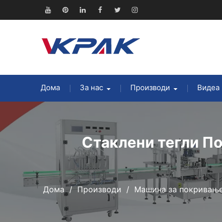
Прескокнете
до
YouTube
Pinterest
Линкедин
Фејсбук
Твитер
Инстаграм
содржината
Дома
За нас
Производи
Видеа
Стаклени тегли П
Дома
Производи
Машина за покривањ