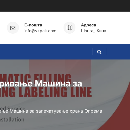
Е-пошта
Адреса
info@vkpak.com
Шангај, Кина
кривање Машина за
ање Машина за запечатување храна Опрема