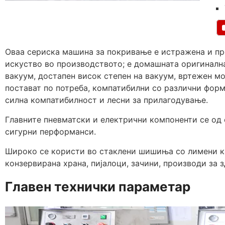
Оваа сериска машина за покривање е истражена и пр
искуство во производството; е домашната оригинална
вакуум, достапен висок степен на вакуум, вртежен м
постават по потреба, компатибилни со различни фор
силна компатибилност и лесни за прилагодување.
Главните пневматски и електрични компоненти се од 
сигурни перформанси.
Широко се користи во стаклени шишиња со лимени ка
конзервирана храна, пијалоци, зачини, производи за 
Главен технички параметар