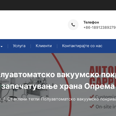
Телефон
+86-18912389279
Услуга
Клиенти
Контактирајте со нас
олуавтоматско вакуумско по
запечатување храна Опрема
е
Стаклени тегли Полуавтоматско вакуумско покрив