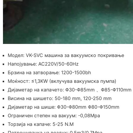
Модел: VK-SVC машина за вакуумско покривање
Напојување: AC220V/50-60Hz
Брзина на затворање: 1200-1500bh
Моќност: ≤1,3KW (вклучува вакуумска пумпа)
Дијаметар на капачето: Φ30-Φ85mm 、Φ85-Φ110mm
Висина на шишето: 50-180 mm, 120-250 mm
Дијаметар на шише: Φ30-Φ80mm Φ80-Φ150mm
Ограничен степен на вакуум: -0,08Mpa
Торзија на капаче: 5-25 N.M
Потрошувачка на воздух: 0,5m3/0,7Mpa