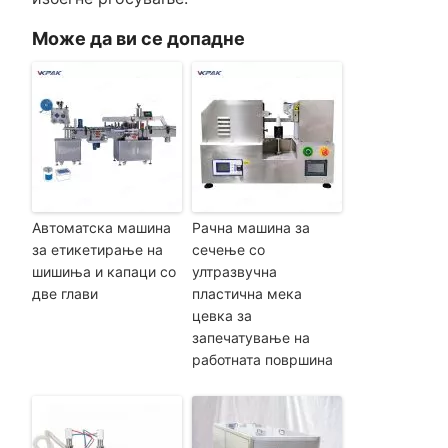
Може да ви се допадне
Автоматска машина
Рачна машина за
за етикетирање на
сечење со
шишиња и капаци со
ултразвучна
две глави
пластична мека
цевка за
запечатување на
работната површина