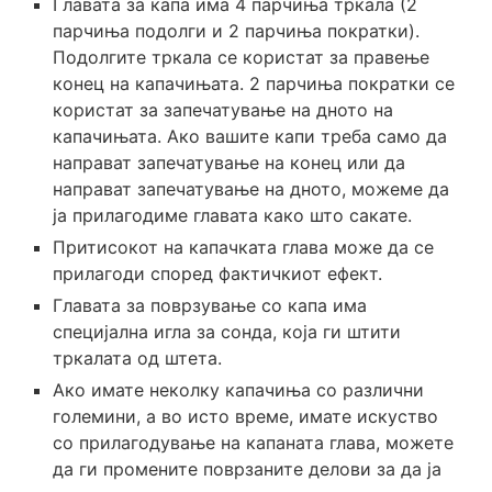
Главата за капа има 4 парчиња тркала (2
парчиња подолги и 2 парчиња пократки).
Подолгите тркала се користат за правење
конец на капачињата. 2 парчиња пократки се
користат за запечатување на дното на
капачињата. Ако вашите капи треба само да
направат запечатување на конец или да
направат запечатување на дното, можеме да
ја прилагодиме главата како што сакате.
Притисокот на капачката глава може да се
прилагоди според фактичкиот ефект.
Главата за поврзување со капа има
специјална игла за сонда, која ги штити
тркалата од штета.
Ако имате неколку капачиња со различни
големини, а во исто време, имате искуство
со прилагодување на капаната глава, можете
да ги промените поврзаните делови за да ја