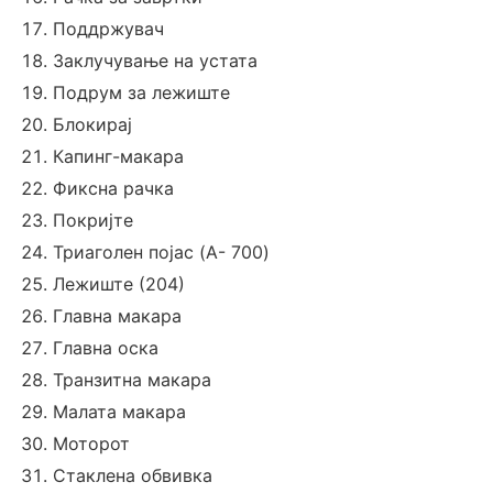
Поддржувач
Заклучување на устата
Подрум за лежиште
Блокирај
Капинг-макара
Фиксна рачка
Покријте
Триаголен појас (A- 700)
Лежиште (204)
Главна макара
Главна оска
Транзитна макара
Малата макара
Моторот
Стаклена обвивка