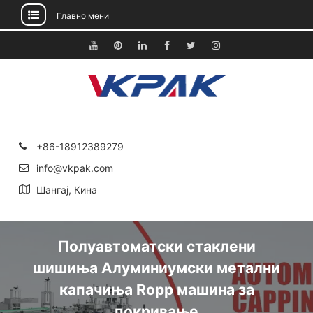
Главно мени
Прескокнете
до
YouTube
Pinterest
Линкедин
Фејсбук
Твитер
Инстаграм
содржината
+86-18912389279
info@vkpak.com
Шангај, Кина
Полуавтоматски стаклени
шишиња Алуминиумски метални
капачиња Ropp машина за
покривање