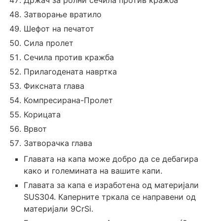
Држач за ролни сечила против кражба
Затворање вратило
Шефот на печатот
Сила пролет
Сечила против кражба
Прилагодената навртка
Фиксната глава
Компресирана-Пролет
Корицата
Врвот
Затворачка глава
Главата на капа може добро да се дебагира
како и големината на вашите капи.
Главата за капа е изработена од материјали
SUS304. Каперните тркала се направени од
материјали 9CrSi.