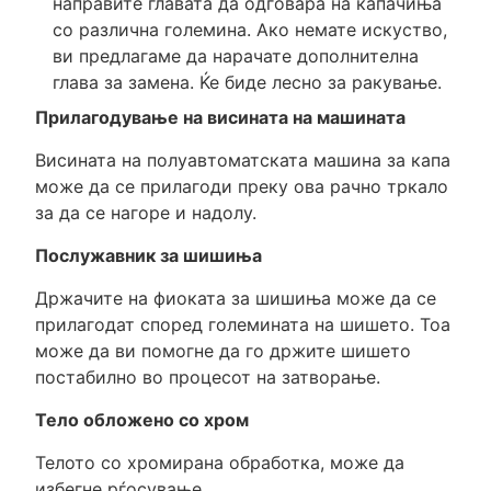
направите главата да одговара на капачиња
со различна големина. Ако немате искуство,
ви предлагаме да нарачате дополнителна
глава за замена. Ќе биде лесно за ракување.
Прилагодување на висината на машината
Висината на полуавтоматската машина за капа
може да се прилагоди преку ова рачно тркало
за да се нагоре и надолу.
Послужавник за шишиња
Држачите на фиоката за шишиња може да се
прилагодат според големината на шишето. Тоа
може да ви помогне да го држите шишето
постабилно во процесот на затворање.
Тело обложено со хром
Телото со хромирана обработка, може да
избегне рѓосување.