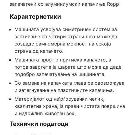
запечатени со алуминиумски капачиња Ropp
Карактеристики
Машината усвојува симетричен систем за
заптивање со четири страни што може да
создаде рамномерна моќност на секоја
страна од капачето.
Машината прво го притиска капачето, а
потоа завртете ја шарата што може да даде
подобро запечатување на шишињата.
Со замена на капачката глава се овозможува
и затегнување на пластичните капачиња.
Материјалот од не'рѓосувачки челик,
квалитетна храна, ја прави чистата површина
и издржлив животен век.
Технички податоци