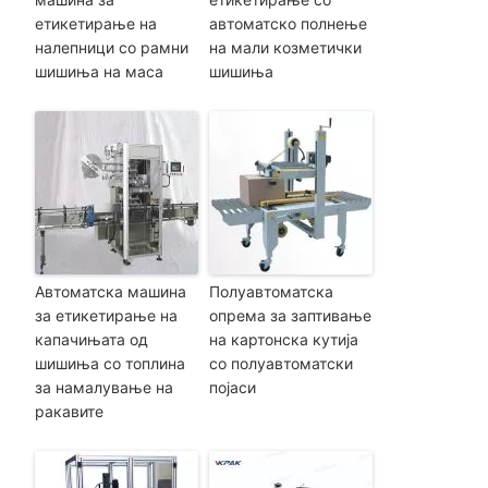
етикетирање на
автоматско полнење
налепници со рамни
на мали козметички
шишиња на маса
шишиња
Автоматска машина
Полуавтоматска
за етикетирање на
опрема за заптивање
капачињата од
на картонска кутија
шишиња со топлина
со полуавтоматски
за намалување на
појаси
ракавите