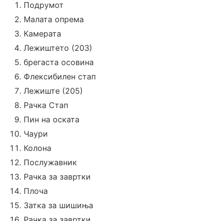
Подрумот
Малата опрема
Камерата
Лежиштето (203)
брегаста осовина
Флексибилен стап
Лежиште (205)
Рачка Стап
Пин на оската
Чаури
Колона
Послужавник
Рачка за завртки
Плоча
Затка за шишиња
Рачка за завртки