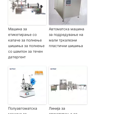
Машина за
Автоматска машина
етикетирање со
за подредување на
капаче за полнење
мали тркалезни
шишиња за полнење
пластични шишиња
со шампон за течен
детергент
Полуавтоматска
Линија за
машина за
етикетирање со