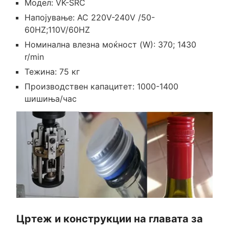
Модел: VK-SRC
Напојување: AC 220V-240V /50-
60HZ;110V/60HZ
Номинална влезна моќност (W): 370; 1430
r/min
Тежина: 75 кг
Производствен капацитет: 1000-1400
шишиња/час
Цртеж и конструкции на главата за