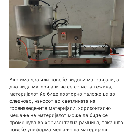
Ако има два или повеќе видови материјали, а
два вида материјали не се со иста тежина,
материјалот ќе биде повторно таложење во
следново, наносот во светлината на
горенаведените материјали, хоризонтално
мешање на материјалот може да биде се
промешува во хоризонтална рамнина, така што
повеќе униформа мешање на материјали