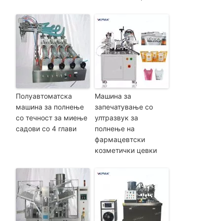
Полуавтоматска
Машина за
машина за полнење
запечатување со
со течност за миење
ултразвук за
садови со 4 глави
полнење на
фармацевтски
козметички цевки