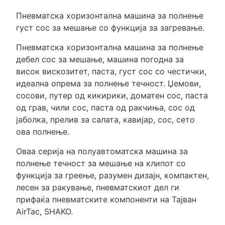
Пневматска хоризонтална машина за полнење
густ сос за мешање со функција за загревање.
Пневматска хоризонтална машина за полнење
дебел сос за мешање, машина погодна за
висок вискозитет, паста, густ сос со честички,
идеална опрема за полнење течност. Џемови,
сосови, путер од кикирики, доматен сос, паста
од грав, чили сос, паста од ракчиња, сос од
јаболка, прелив за салата, кавијар, сос, сето
ова полнење.
Оваа серија на полуавтоматска машина за
полнење течност за мешање на клипот со
функција за греење, разумен дизајн, компактен,
лесен за ракување, пневматскиот дел ги
прифаќа пневматските компоненти на Тајван
AirTac, SHAKO.