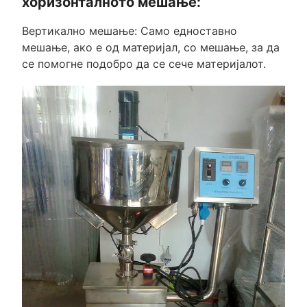
хоризонталното мешање:
Вертикално мешање: Само едноставно
мешање, ако е од материјал, со мешање, за да
се помогне подобро да се сече материјалот.