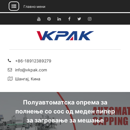
Главно мени
Прескокнете
до
YouTube
Pinterest
Линкедин
Фејсбук
Твитер
Инстаграм
содржината
+86-18912389279
info@vkpak.com
Шангај, Кина
Полуавтоматска опрема за
полнење со сос од меден пипер
за загревање за мешање