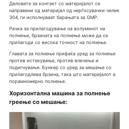
Деловите за контакт со материјалот се
направени од материјал од нерѓосувачки челик
304, ги исполнуваат барањата за GMP.
Рачка за прилагодување на волуменот на
полнење, брзината на полнење може да се
прилагоди со висока точност на полнење.
Главата за полнење прифаќа уред за полнење
против истекување, против влечење и
подигнување. Бункер со уред за мешање со
прилагодлива брзина, така што материјалот е
порамномерно полнење.
Хоризонтална машина за полнење
греење со мешање: