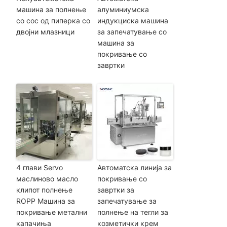
машина за полнење
алуминиумска
со сос од пиперка со
индукциска машина
двојни млазници
за запечатување со
машина за
покривање со
завртки
4 глави Servo
Автоматска линија за
маслиново масло
покривање со
клипот полнење
завртки за
ROPP Машина за
запечатување за
покривање метални
полнење на тегли за
капачиња
козметички крем