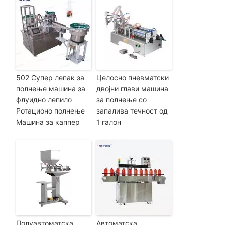
502 Супер лепак за
Целосно пневматски
полнење машина за
двојни глави машина
флуидно лепило
за полнење со
Ротационо полнење
запалива течност од
Машина за каппер
1 галон
Полуавтоматска
Автоматска