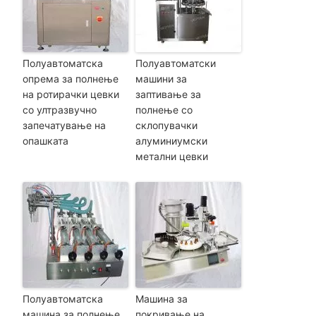
Полуавтоматска
Полуавтоматски
опрема за полнење
машини за
на ротирачки цевки
заптивање за
со ултразвучно
полнење со
запечатување на
склопувачки
опашката
алуминиумски
метални цевки
Полуавтоматска
Машина за
машина за полнење
покривање на