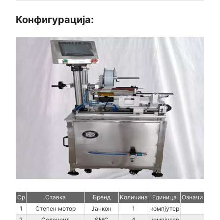
Конфигурација:
Ср
Ставка
Бренд
Количина
Единица
Означи
1
Степен мотор
Јанкон
1
компјутер
2
Соленоид
SMC
4
компјутер