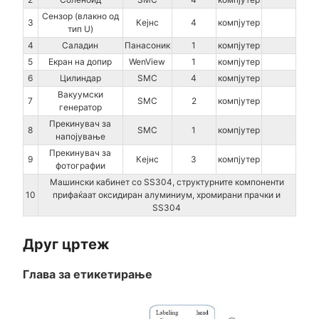
Сензор (влакно од
3
Кејнс
4
компјутер
тип U)
4
Саладин
Панасоник
1
компјутер
5
Екран на допир
WenView
1
компјутер
6
Цилиндар
SMC
4
компјутер
Вакуумски
7
SMC
2
компјутер
генератор
Прекинувач за
8
SMC
1
компјутер
напојување
Прекинувач за
9
Кејнс
3
компјутер
фотографии
Машински кабинет со SS304, структурните компоненти
10
прифаќаат оксидиран алуминиум, хромирани прачки и
SS304
Друг цртеж
Глава за етикетирање