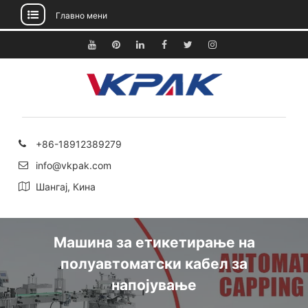
Главно мени
Прескокнете
до
YouTube
Pinterest
Линкедин
Фејсбук
Твитер
Инстаграм
содржината
+86-18912389279
info@vkpak.com
Шангај, Кина
Машина за етикетирање на
полуавтоматски кабел за
напојување