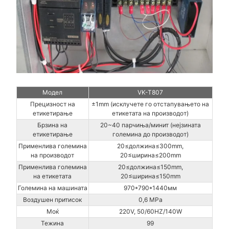
Модел
VK-T807
Прецизност на
±1mm (исклучете го отстапувањето на
етикетирање
етикетата на производот)
Брзина на
20~40 парчиња/минит (нејзината
етикетирање
големина до производот)
Применлива големина
20≤должина≤300mm,
на производот
20≤ширина≤200mm
Применлива големина
20≤должина≤150mm,
на етикетата
20≤ширина≤150mm
Големина на машината
970*790*1440мм
Воздушен притисок
0,6 MPa
Моќ
220V, 50/60HZ/140W
Тежина
99