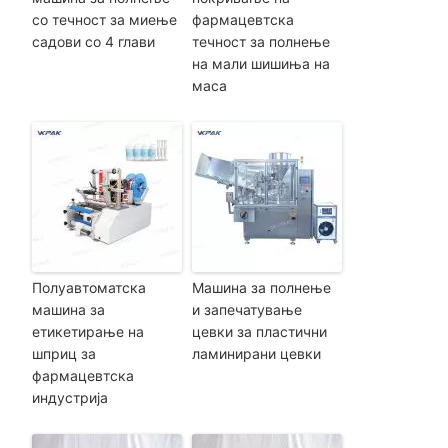
со течност за миење
фармацевтска
садови со 4 глави
течност за полнење
на мали шишиња на
маса
Полуавтоматска
Машина за полнење
машина за
и запечатување
етикетирање на
цевки за пластични
шприц за
ламинирани цевки
фармацевтска
индустрија