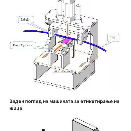
Заден поглед на машината за етикетирање на
жица