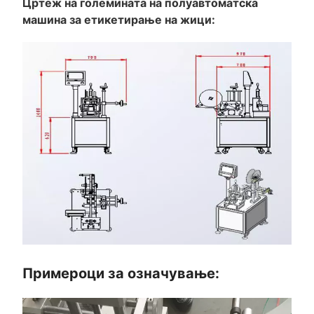
Цртеж на големината на полуавтоматска
машина за етикетирање на жици:
Примероци за означување: