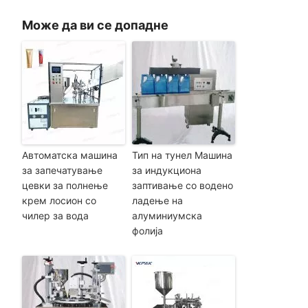
Може да ви се допадне
Автоматска машина
Тип на тунел Машина
за запечатување
за индукциона
цевки за полнење
заптивање со водено
крем лосион со
ладење на
чилер за вода
алуминиумска
фолија