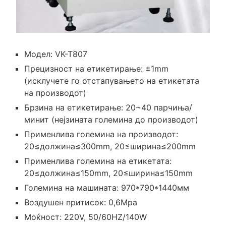
Модел: VK-T807
Прецизност на етикетирање: ±1mm
(исклучете го отстапувањето на етикетата
на производот)
Брзина на етикетирање: 20~40 парчиња/
минит (нејзината големина до производот)
Применлива големина на производот:
20≤должина≤300mm, 20≤ширина≤200mm
Применлива големина на етикетата:
20≤должина≤150mm, 20≤ширина≤150mm
Големина на машината: 970*790*1440мм
Воздушен притисок: 0,6Mpa
Моќност: 220V, 50/60HZ/140W