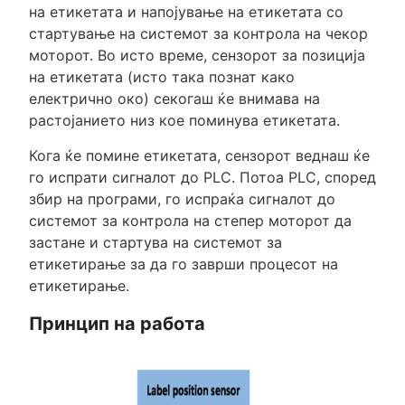
на етикетата и напојување на етикетата со
стартување на системот за контрола на чекор
моторот. Во исто време, сензорот за позиција
на етикетата (исто така познат како
електрично око) секогаш ќе внимава на
растојанието низ кое поминува етикетата.
Кога ќе помине етикетата, сензорот веднаш ќе
го испрати сигналот до PLC. Потоа PLC, според
збир на програми, го испраќа сигналот до
системот за контрола на степер моторот да
застане и стартува на системот за
етикетирање за да го заврши процесот на
етикетирање.
Принцип на работа