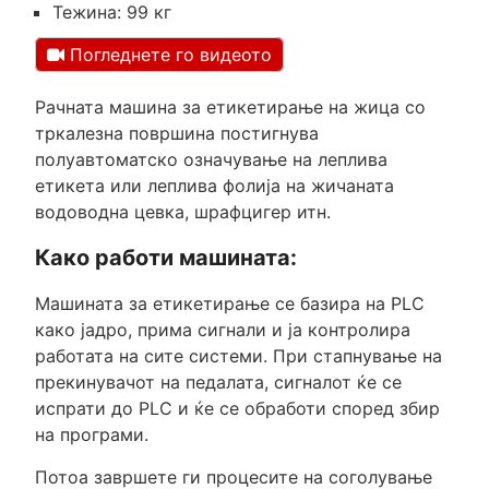
Тежина: 99 кг
Погледнете го видеото
Рачната машина за етикетирање на жица со
тркалезна површина постигнува
полуавтоматско означување на леплива
етикета или леплива фолија на жичаната
водоводна цевка, шрафцигер итн.
Како работи машината:
Машината за етикетирање се базира на PLC
како јадро, прима сигнали и ја контролира
работата на сите системи. При стапнување на
прекинувачот на педалата, сигналот ќе се
испрати до PLC и ќе се обработи според збир
на програми.
Потоа завршете ги процесите на соголување