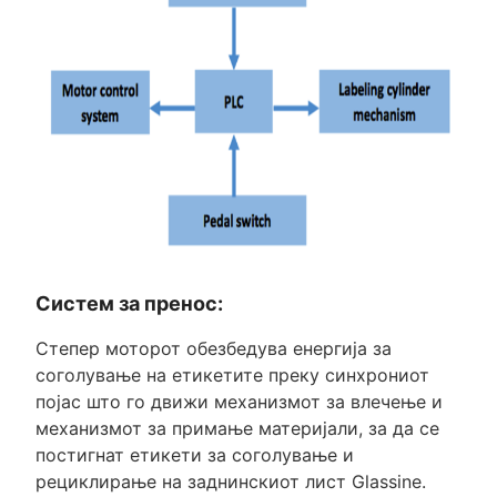
Систем за пренос:
Степер моторот обезбедува енергија за
соголување на етикетите преку синхрониот
појас што го движи механизмот за влечење и
механизмот за примање материјали, за да се
постигнат етикети за соголување и
рециклирање на заднинскиот лист Glassine.