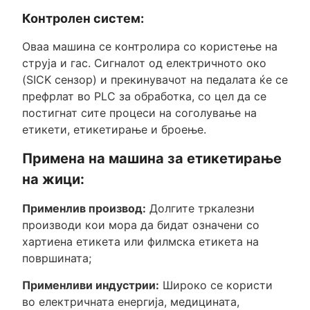
Контролен систем:
Оваа машина се контролира со користење на
струја и гас. Сигналот од електричното око
(SICK сензор) и прекинувачот на педалата ќе се
префрлат во PLC за обработка, со цел да се
постигнат сите процеси на соголување на
етикети, етикетирање и броење.
Примена на машина за етикетирање
на жици:
Применлив производ:
Долгите тркалезни
производи кои мора да бидат означени со
хартиена етикета или филмска етикета на
површината;
Применливи индустрии:
Широко се користи
во електричната енергија, медицината,