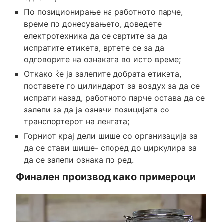
По позиционирање на работното парче,
време по донесувањето, доведете
електротехника да се свртите за да
испратите етикета, вртете се за да
одговорите на ознаката во исто време;
Откако ќе ја залепите добрата етикета,
поставете го цилиндарот за воздух за да се
испрати назад, работното парче остава да се
залепи за да ја означи позицијата со
транспортерот на лентата;
Горниот крај дели шише со организација за
да се стави шише- според до циркулира за
да се залепи ознака по ред.
Финален производ како примероци