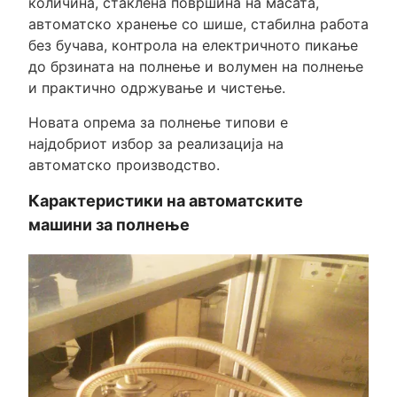
количина, стаклена површина на масата,
автоматско хранење со шише, стабилна работа
без бучава, контрола на електричното пикање
до брзината на полнење и волумен на полнење
и практично одржување и чистење.
Новата опрема за полнење типови е
најдобриот избор за реализација на
автоматско производство.
Карактеристики на автоматските
машини за полнење