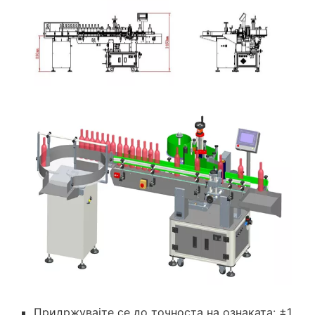
Придржувајте се до точноста на ознаката: ±1