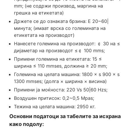
mm; (не содржи производ, маргина на
грешка на етикетата)
Држете се до ознаката брзина: Е 20~60|
минута; (имаат врска со големината на
етикетата на производот)
Нанесете големина на производот: ￠ 30 на ≤
дијаметар на производот ≤￠ 100 mms;
Примени големина на етикетата: 15 ≤
ширина ≤ 110 mmses, должина ≥ 20 mm;
Големина на целата машина: 1800 × s 900 × s
1300 mmses; (долга × ширина × висина)
Примени ја моќноста: 220 Vs 50|60 Hzs;
Воздушен притисок: 0,2~0,5 Mpas;
Тежина на целата машина: 2950 кг.
Основни податоци за табелите за исхрана
како подолу: