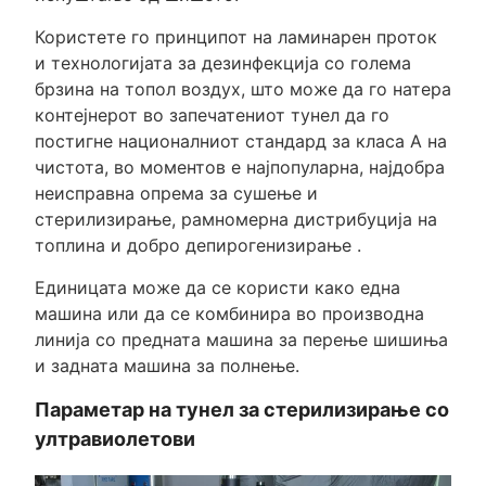
Користете го принципот на ламинарен проток
и технологијата за дезинфекција со голема
брзина на топол воздух, што може да го натера
контејнерот во запечатениот тунел да го
постигне националниот стандард за класа А на
чистота, во моментов е најпопуларна, најдобра
неисправна опрема за сушење и
стерилизирање, рамномерна дистрибуција на
топлина и добро депирогенизирање .
Единицата може да се користи како една
машина или да се комбинира во производна
линија со предната машина за перење шишиња
и задната машина за полнење.
Параметар на тунел за стерилизирање со
ултравиолетови