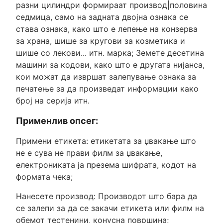
разни цилиндри формираат производ|половина
седмица, само на задната двојна ознака се
става ознака, како што е лепење на конзерва
за храна, шише за кругови за козметика и
шише со лекови... итн. марка; Земете десетина
машини за кодови, како што е другата нијанса,
кои можат да извршат залепување ознака за
печатење за да произведат информации како
број на серија итн.
Применлив опсег:
Примени етикета: етикетата за џвакање што
не е сува не прави филм за џвакање,
електрониката ја презема шифрата, кодот на
формата чека;
Нанесете производ: Производот што бара да
се залепи за да се закачи етикета или филм на
обемот тестенини, конусна површина;