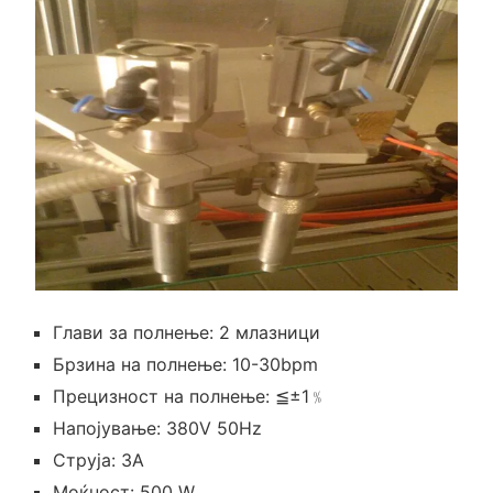
Глави за полнење: 2 млазници
Брзина на полнење: 10-30bpm
Прецизност на полнење: ≦±1﹪
Напојување: 380V 50Hz
Струја: 3А
Моќност: 500 W