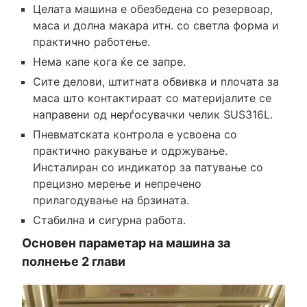
Целата машина е обезбедена со резервоар,
маса и долна макара итн. со светла форма и
практично работење.
Нема капе кога ќе се запре.
Сите делови, штитната обвивка и плочата за
маса што контактираат со материјалите се
направени од нерѓосувачки челик SUS316L.
Пневматската контрола е усвоена со
практично ракување и одржување.
Инсталиран со индикатор за патување со
прецизно мерење и непречено
прилагодување на брзината.
Стабилна и сигурна работа.
Основен параметар на машина за
полнење 2 глави