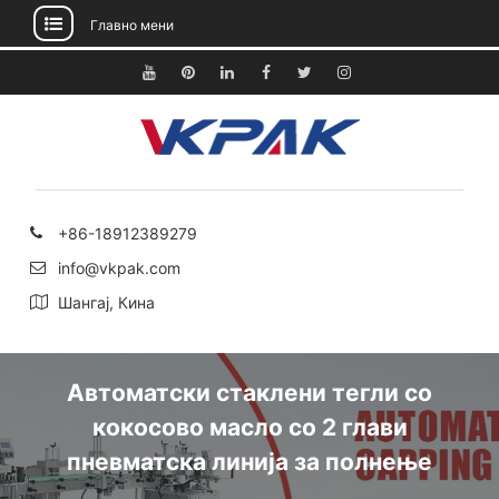
Главно мени
Прескокнете
до
YouTube
Pinterest
Линкедин
Фејсбук
Твитер
Инстаграм
содржината
+86-18912389279
info@vkpak.com
Шангај, Кина
Автоматски стаклени тегли со
кокосово масло со 2 глави
пневматска линија за полнење