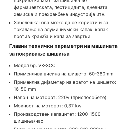
покрива капакот за шишиња во
фармацевтската, пестицидите, дневната
хемиска и прехранбена индустрија итн.
Забелешка: ова може да се користи и за
тркалање на алуминиумски капак, капак
против кражба и капа за завртки.
Главни технички параметри на машината
за покривање шишиња
Модел бр. VK-SCC
Применлива висина на шишето: 60-380mm
Применлив дијаметар на вратот на шишето:
16-50 mm
Напон на моторот: 220v (приспособете)
Моќност на моторот: 0,37 kw
Производствен капацитет: 1200-1500
шишиња/час