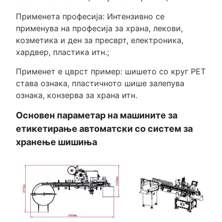
Применета професија: Интензивно се
применува на професија за храна, лекови,
козметика и ден за пресврт, електроника,
хардвер, пластика итн.;
Применет е цврст пример: шишето со круг PET
става ознака, пластичното шише залепува
ознака, конзерва за храна итн.
Основен параметар на машините за
етикетирање автоматски со систем за
хранење шишиња