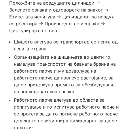
Положбите на воздушните цилиндри →
Залепете ознака и одговорете на знакот →
Етикетата испитува → Цилиндарот за воздух
се ресетира → Производот се испраќа →
Циркулирајте со ова
Шишето влегува во транспортер со лента од
левата страна;
Организацијата на шишињата во центи го
намалува транспортот на бавната брзина на
работното парче и му дозволува на
работното парче да повлече растојание, за
да се придржува времето за обезбедување
на последователна ознака;
Работното парче влегува во областа за
испитување и го испитува работното парче и
се протега за да го потисне работното парче
додека го позиционира цилиндарот за да се
одложи;