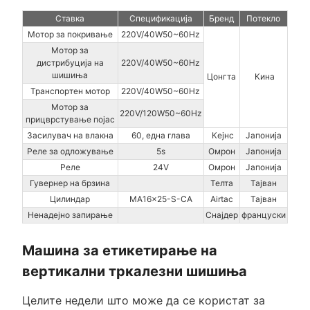
Ставка
Спецификација
Бренд
Потекло
Мотор за покривање
220V/40W50~60Hz
Мотор за
дистрибуција на
220V/40W50~60Hz
шишиња
Цонгта
Кина
Транспортен мотор
220V/40W50~60Hz
Мотор за
220V/120W50~60Hz
прицврстување појас
Засилувач на влакна
60, една глава
Кејнс
Јапонија
Реле за одложување
5s
Омрон
Јапонија
Реле
24V
Омрон
Јапонија
Гувернер на брзина
Телта
Тајван
Цилиндар
MA16×25-S-CA
Airtac
Тајван
Ненадејно запирање
Снајдер
француски
Машина за етикетирање на
вертикални тркалезни шишиња
Целите недели што може да се користат за