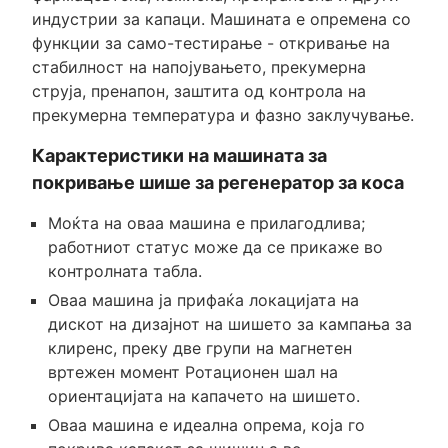
индустрии за капаци. Машината е опремена со
функции за само-тестирање - откривање на
стабилност на напојувањето, прекумерна
струја, пренапон, заштита од контрола на
прекумерна температура и фазно заклучување.
Карактеристики на машината за
покривање шише за регенератор за коса
Моќта на оваа машина е прилагодлива;
работниот статус може да се прикаже во
контролната табла.
Оваа машина ја прифаќа локацијата на
дискот на дизајнот на шишето за кампања за
клиренс, преку две групи на магнетен
вртежен момент Ротационен шал на
ориентацијата на капачето на шишето.
Оваа машина е идеална опрема, која го