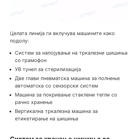
Целата линија ги вклучува машините како
подолу:
Систем за напојување на тркалезни шишиња
со грамофон
УВ тунел за стерилизација
Две глави пневматска машина за полнење
автоматска со сензорски систем
Машина за покривање стаклени тегли со
рачно хранење
Вертикална тркалезна машина за
етикетирање на шишиња