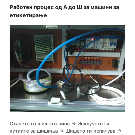
Работен процес од А до Ш за машини за
етикетирање
Ставете го шишето вино → Исклучете ги
кутиите за шишиња → Шишето ги испитува →