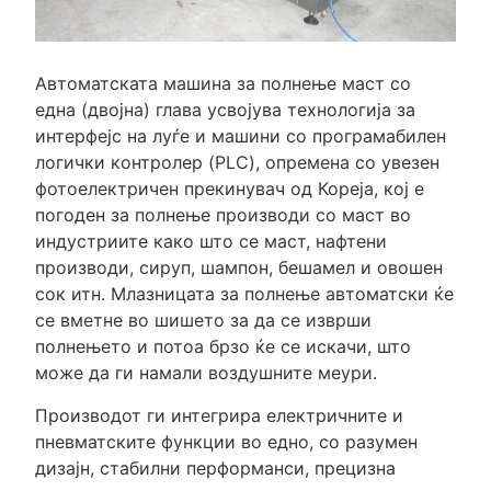
Автоматската машина за полнење маст со
една (двојна) глава усвојува технологија за
интерфејс на луѓе и машини со програмабилен
логички контролер (PLC), опремена со увезен
фотоелектричен прекинувач од Кореја, кој е
погоден за полнење производи со маст во
индустриите како што се маст, нафтени
производи, сируп, шампон, бешамел и овошен
сок итн. Млазницата за полнење автоматски ќе
се вметне во шишето за да се изврши
полнењето и потоа брзо ќе се искачи, што
може да ги намали воздушните меури.
Производот ги интегрира електричните и
пневматските функции во едно, со разумен
дизајн, стабилни перформанси, прецизна