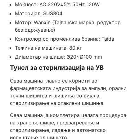
Моќност: AC 220V±5% 50Hz 120W
Материјал: SUS304
Мотор: Wanxin (Тајванска марка, редуктор
без одржување)
Контролор со променлива брзина: Taida
Тежина на машината: 80 кг
Дијаметар на шише: Ø20~Ø100 mm
Тунел за стерилизација на УВ
Оваа машина главно се користи во
фармацевтската индустрија за ампули, орални
течни шишиња и шишиња со вијала,
стерилизирање на стаклени шишиња.
Оваа машина ја комплетира целата процедура
на хранење шише, предзагревање и
стерилизирање, ладење и автоматско
испуштање од шишето.