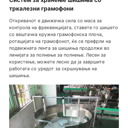
Систем за хранење шишиња со
тркалезни грамофони
Откривачот е движечка сила со маса за
контрола на фреквенцијата, ставете го шишето
со вештачка кружна грамофонска плоча,
ротацијата на грамофонот, ќе се префрли на
подвижната лента за шишиња продолжи во
линијата за полнење за полнење. Лесен за
користење, можете лесно да ја завршите
работата со уредот за скршнување на
шишиња.