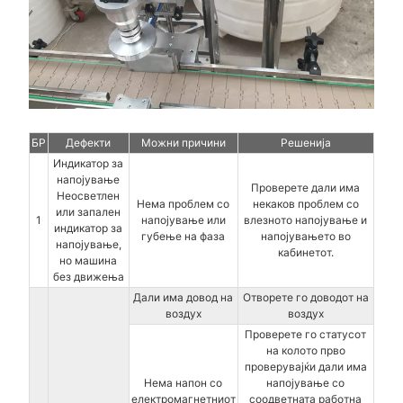
БР
Дефекти
Можни причини
Решенија
Индикатор за
напојување
Проверете дали има
Неосветлен
Нема проблем со
некаков проблем со
или запален
1
напојување или
влезното напојување и
индикатор за
губење на фаза
напојувањето во
напојување,
кабинетот.
но машина
без движења
Дали има довод на
Отворете го доводот на
воздух
воздух
Проверете го статусот
на колото прво
проверувајќи дали има
Нема напон со
напојување со
електромагнетниот
соодветната работна