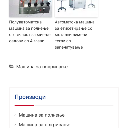
Полуавтоматска
Автоматска машина
машина за полнење
за етикетирање со
со течност за миење
метални лимени
садови со 4 глави
тегли со
запечатување
Машина за покривање
Производи
Машина за полнење
Машина за покривање