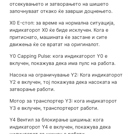
отсекувањето и затворањето на шишето
започнуваат откако ќе заврши доцнењето.
X0 E-стоп: за време на нормална ситуација,
индикаторот X0 ќе биде исклучен. Кога е
притиснато, машината ќе застане и сите
движења ќе се вратат на оригиналот.
Y0 Capping Pulse: кога индикаторот Y0 е
вклучен, покажува дека има пулс на работа.
Насока на ограничување Y2: Кога индикаторот
Y2 е вклучен, тој покажува дека насоката на
затворање работи.
Мотор за транспортер Y3: кога индикаторот
Y3 е вклучен, транспортерот работи.
Y4 Вентил за блокирање шишиња: кога
индикаторот Y4 е вклучен, покажува дека
цилиндерот за шишење работи.