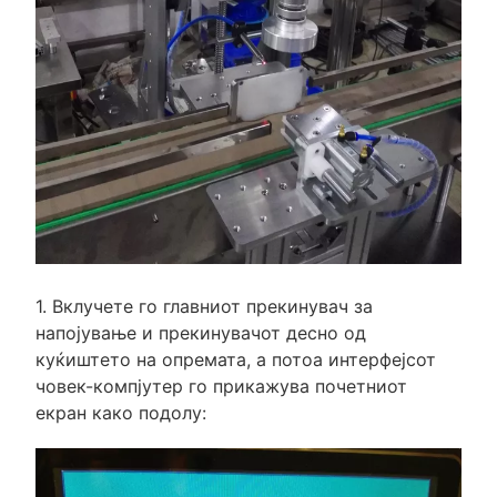
1. Вклучете го главниот прекинувач за
напојување и прекинувачот десно од
куќиштето на опремата, а потоа интерфејсот
човек-компјутер го прикажува почетниот
екран како подолу: