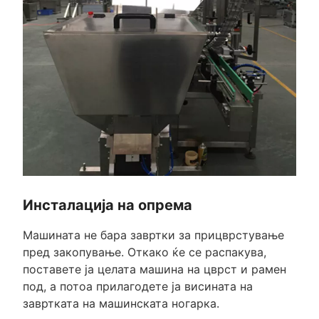
Инсталација на опрема
Машината не бара завртки за прицврстување
пред закопување. Откако ќе се распакува,
поставете ја целата машина на цврст и рамен
под, а потоа прилагодете ја висината на
завртката на машинската ногарка.