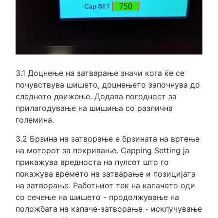
3.1 Доцнење на затварање значи кога ќе се
почувствува шишето, доцнењето започнува до
следното движење. Додава погодност за
прилагодување на шишиња со различна
големина.
3.2 Брзина на затворање е брзината на вртење
на моторот за покривање. Capping Setting ја
прикажува вредноста на пулсот што го
покажува времето на затварање и позицијата
на затворање. Работниот тек на капачето оди
со сечење на шишето - продолжување на
положбата на капаче-затворање - исклучување