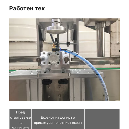
Работен тек
Пред
стартување
Екранот на допир го
на
прикажува почетниот екран
машината