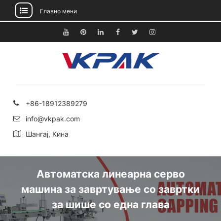
Главно мени
Прескокнете
до
YouTube
Pinterest
Линкедин
Фејсбук
Твитер
Инстаграм
содржината
+86-18912389279
info@vkpak.com
Шангај, Кина
Автоматска линеарна серво
машина за завртување со завртки
за шише со една глава