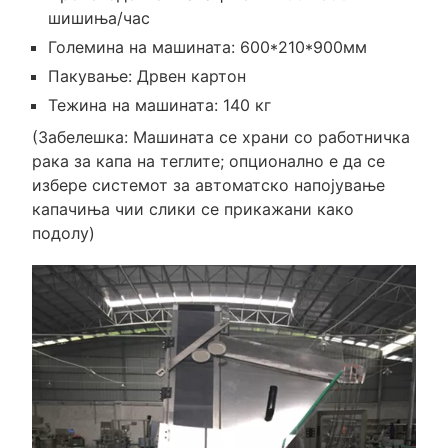
шишиња/час
Големина на машината: 600*210*900мм
Пакување: Дрвен картон
Тежина на машината: 140 кг
(Забелешка: Машината се храни со работничка
рака за капа на теглите; опционално е да се
избере системот за автоматско напојување
капачиња чии слики се прикажани како
подолу)