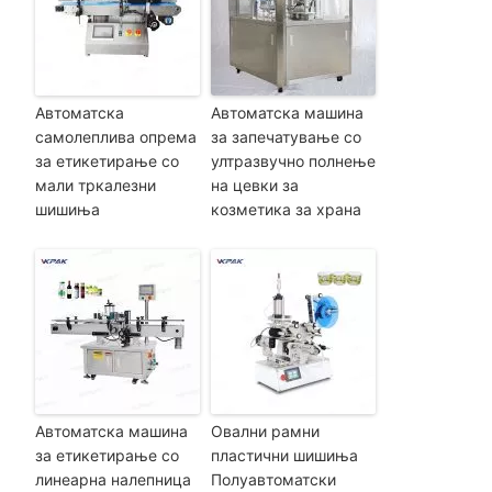
Автоматска
Автоматска машина
самолеплива опрема
за запечатување со
за етикетирање со
ултразвучно полнење
мали тркалезни
на цевки за
шишиња
козметика за храна
Автоматска машина
Овални рамни
за етикетирање со
пластични шишиња
линеарна налепница
Полуавтоматски