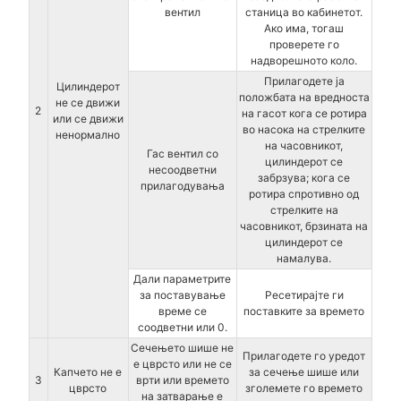
вентил
станица во кабинетот.
Ако има, тогаш
проверете го
надворешното коло.
Прилагодете ја
Цилиндерот
положбата на вредноста
не се движи
2
на гасот кога се ротира
или се движи
во насока на стрелките
ненормално
на часовникот,
Гас вентил со
цилиндерот се
несоодветни
забрзува; кога се
прилагодувања
ротира спротивно од
стрелките на
часовникот, брзината на
цилиндерот се
намалува.
Дали параметрите
за поставување
Ресетирајте ги
време се
поставките за времето
соодветни или 0.
Сечењето шише не
Прилагодете го уредот
е цврсто или не се
Капчето не е
за сечење шише или
3
врти или времето
цврсто
зголемете го времето
на затварање е