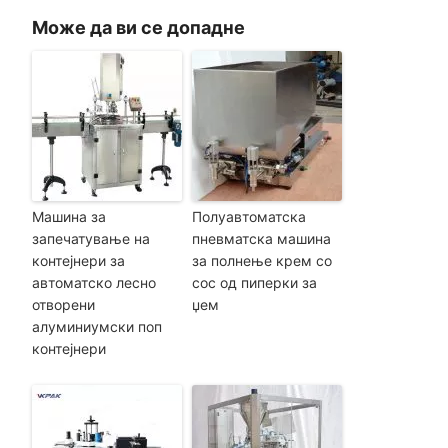
Може да ви се допадне
Машина за
Полуавтоматска
запечатување на
пневматска машина
контејнери за
за полнење крем со
автоматско лесно
сос од пиперки за
отворени
џем
алуминиумски поп
контејнери