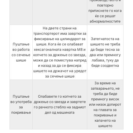
повторно
притиснете го кога
ќе се решат
абнормалностите
На двете страни на
транспортерот има завртки за
фиксирање на цилиндарот за
Затегнатоста на
Пуштање
шише. Кога ќе се олабават
шишето не треба
во работа
хексагоналната навртка M8 и
да биде тесна за
со сечење
копчето за држење со ѕвезда,
два или премногу
шише
може да се поместува напред
лабава, туку да
и назад за да се фиксира
биде соодветна
шишето на држачот на уредот
за сечење шише
За време на
затварањето, не
треба да биде
Пуштање
Олабавете го копчето за
премногу висок
во употреба
држење со ѕвезда и завртете
или низок допирот
за
го рачното стебло на задниот
на главата за
покривање
дел од машината
покривање и
капачето на
шишето