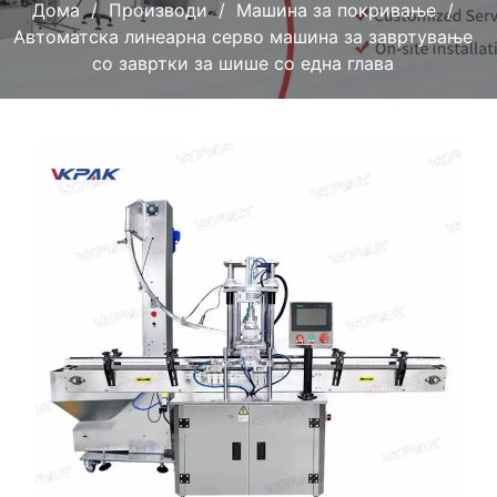
Дома
Производи
Машина за покривање
Автоматска линеарна серво машина за завртување
со завртки за шише со една глава