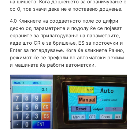
на шишето. Кога доцнењето за ограничување е
со 0, тоа значи дека не е поставено доцнење.
4.0 Кликнете на соодветното поле со цифри
десно од параметрите и подолу ќе се појават
екраните за прилагодување на параметрите,
каде што CR е за бришење, ES за постоечки и
Enter за потврдување. Кога ќе кликнете Рачно,
режимот ќе се префрли во автоматски режим
и машината ќе работи автоматски.