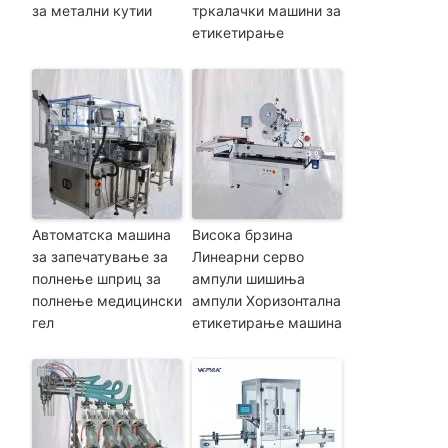
за метални кутии
тркалачки машини за
етикетирање
Автоматска машина
Висока брзина
за запечатување за
Линеарни серво
полнење шприц за
ампули шишиња
полнење медицински
ампули Хоризонтална
гел
етикетирање машина