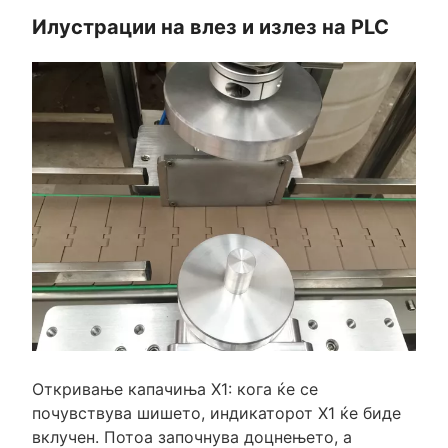
Илустрации на влез и излез на PLC
Откривање капачиња X1: кога ќе се
почувствува шишето, индикаторот X1 ќе биде
вклучен. Потоа започнува доцнењето, а