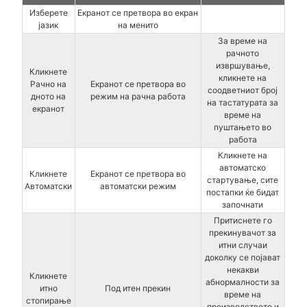
Изберете
Екранот се претвора во екран
јазик
на менито
За време на
рачното
извршување,
Кликнете
кликнете на
Рачно на
Екранот се претвора во
соодветниот број
дното на
режим на рачна работа
на тастатурата за
екранот
време на
пуштањето во
работа
Кликнете на
автоматско
Кликнете
Екранот се претвора во
стартување, сите
Автоматски
автоматски режим
постапки ќе бидат
започнати
Притиснете го
прекинувачот за
итни случаи
доколку се појават
некакви
Кликнете
абнормалности за
итно
Под итен прекин
време на
стопирање
производството и