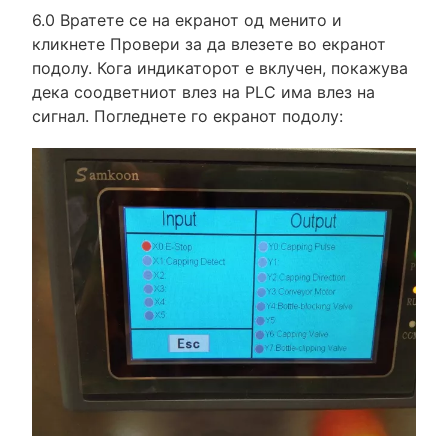
6.0 Вратете се на екранот од менито и
кликнете Провери за да влезете во екранот
подолу. Кога индикаторот е вклучен, покажува
дека соодветниот влез на PLC има влез на
сигнал. Погледнете го екранот подолу: