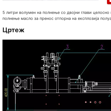
5 литри волумен на полнење со двојни глави целосно
полнење масло за пренос отпорна на експлозија пол
Цртеж