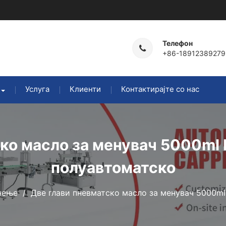
Телефон
+86-18912389279
Услуга
Клиенти
Контактирајте со нас
ско масло за менувач 5000ml
полуавтоматско
нење
Две глави пневматско масло за менувач 5000m