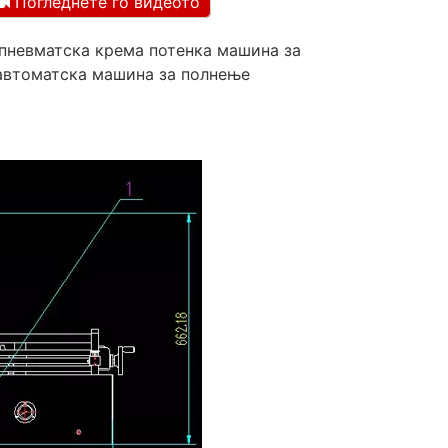
Погледнете го видеото
 пневматска крема потенка машина за
уавтоматска машина за полнење