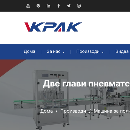
Прескокнете
до
YouTube
Pinterest
Линкедин
Фејсбук
Твитер
Инстаграм
содржината
Дома
За нас
Производи
Видеа
Две глави пневмат
Дома
Производи
Машина за пол